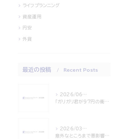
ライフプランニング
資産運用
円安
外貨
最近の投稿
Recent Posts
2026/06/18
「ガリガリ君が97円の衝撃！」～円安・インフレのWパンチから資産を守る「外貨建て一時払終身保険」～
2026/03/24
意外なところまで悪影響・・・原油高騰が運ぶ「家計へのボディブロー」