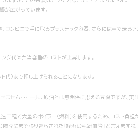
いますが、その余波はガソリン代だけにとどまりません。
影響が広がっています。
、コンビニで手に取るプラスチック容器、さらには車で走るア
ニング代や弁当容器のコストが上昇します。
ルト代）まで押し上げられることになります。
逃せません・・・ 一見、原油とは無関係に思える豆腐ですが、
製造工程で大量のボイラー（燃料）を使用するため、コスト負担
の隅々にまで張り巡らされた「経済の毛細血管」と言えますね