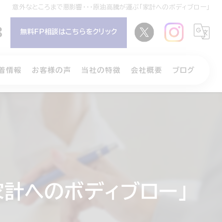
意外なところまで悪影響・・・原油高騰が運ぶ「家計へのボディブロー」
8
無料FP相談はこちらをクリック
着情報
お客様の声
当社の特徴
会社概要
ブログ
相続
コラム
保険
介護
NISA
家計へのボディブロー」
iDeCo