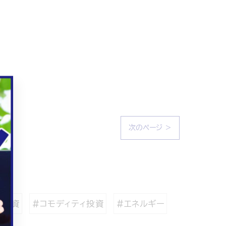
次のページ >
ブ投資
#コモディティ投資
#エネルギー