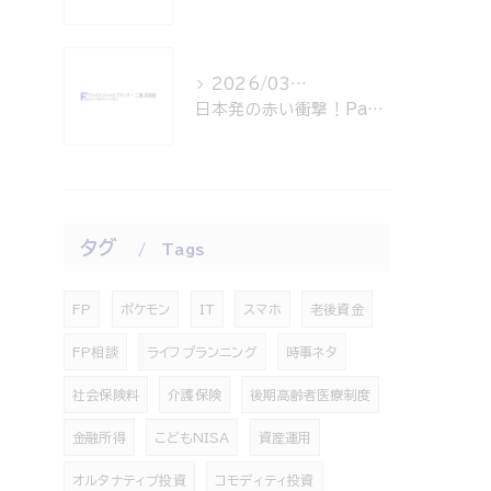
2026/03/15
日本発の赤い衝撃！PayPay、米ナスダック上場！世界共通インフラへの挑戦
タグ
Tags
FP
ポケモン
IT
スマホ
老後資金
FP相談
ライフプランニング
時事ネタ
社会保険料
介護保険
後期高齢者医療制度
金融所得
こどもNISA
資産運用
オルタナティブ投資
コモディティ投資