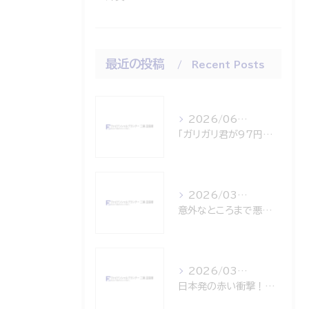
最近の投稿
Recent Posts
2026/06/18
「ガリガリ君が97円の衝撃！」～円安・インフレのWパンチから資産を守る「外貨建て一時払終身保険」～
2026/03/24
意外なところまで悪影響・・・原油高騰が運ぶ「家計へのボディブロー」
2026/03/15
日本発の赤い衝撃！PayPay、米ナスダック上場！世界共通インフラへの挑戦