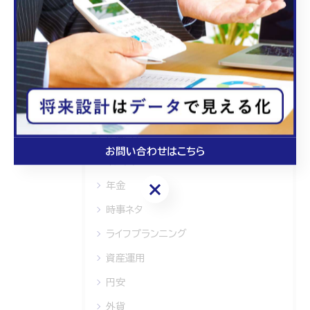
全てのカテゴリー
相続
保険
介護
NISA
iDeCo
お問い合わせはこちら
インフレ
お問い合わせはこちら
年金
時事ネタ
ライフプランニング
資産運用
円安
外貨