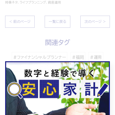
時事ネタ
ライフプランニング
資産運用
< 前のページ
一覧に戻る
次のページ >
関連タグ
#ファイナンシャルプランナー
#福岡
#運用
#NISA
#ライフプランニング
#時事ネタ
#IT
#マーケット
カテゴリー
Categories