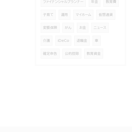
ファイナンシャルプランナー
年金
教育費
子育て
運用
マイホーム
仮想通貨
変額保険
がん
お金
ニュース
介護
iDeCo
退職金
車
確定申告
公的控除
教育資金