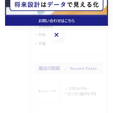
時事ネタ
ライフプランニング
お問い合わせはこちら
資産運用
お問い合わせはこちら
円安
外貨
最近の投稿
Recent Posts
2026/06/18
「ガリガリ君が97円の衝撃！」～円安・インフレのWパンチから資産を守る「外貨建て一時払終身保険」～