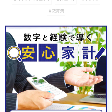
#教育費
カテゴリー
Categories
全てのカテゴリー
相続
保険
介護
NISA
iDeCo
インフレ
年金