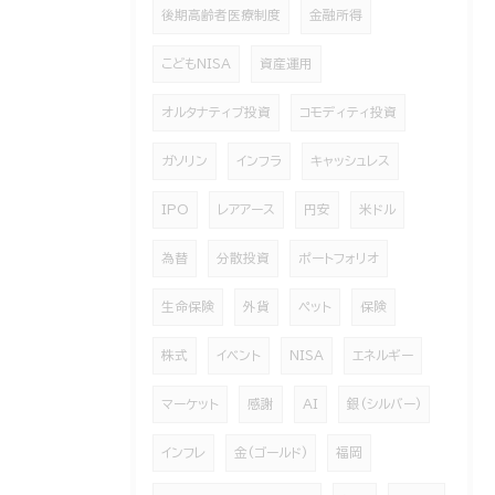
後期高齢者医療制度
金融所得
こどもNISA
資産運用
オルタナティブ投資
コモディティ投資
ガソリン
インフラ
キャッシュレス
IPO
レアアース
円安
米ドル
為替
分散投資
ポートフォリオ
生命保険
外貨
ペット
保険
株式
イベント
NISA
エネルギー
マーケット
感謝
AI
銀(シルバー)
インフレ
金(ゴールド)
福岡