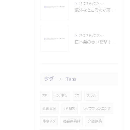
2026/03/24
意外なところまで悪影響・・・原油高騰が運ぶ「家計へのボディブロー」
2026/03/15
日本発の赤い衝撃！PayPay、米ナスダック上場！世界共通インフラへの挑戦
タグ
Tags
FP
ポケモン
IT
スマホ
老後資金
FP相談
ライフプランニング
時事ネタ
社会保険料
介護保険