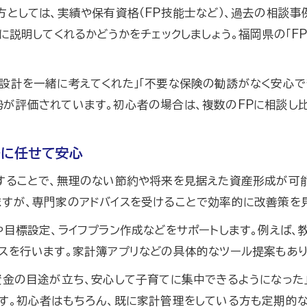
方としては、実績や保有資格（FP技能士など）、過去の相談事
保険見直しで無料FPサービスが選ばれる理由
に説明してくれるかどうかをチェックしましょう。福岡県の「FP
ファイナンシャルプランナーの資格級にも注目しよう
FP相談の流れと保険診断の具体的な進め方
設計を一緒に考えてくれた」「不要な保険の勧誘がなく安心で
安心感あるファイナンシャルプランナー相談体験
が評価されています。初心者の場合は、複数のFPに相談し比
ファイナンシャルプランナー相談の安心感とは何か
初回無料FP相談で感じるサポート力を紹介
ーに任せて安心
女性向けファイナンシャルプランナー相談体験記
することで、無理のない節約や将来を見据えた資産形成が可
FP相談で不安を解消するための準備ポイント
お問い合わせはこちら
お問い合わせはこちら
すが、専門家のアドバイスを受けることで効率的に改善策を見
ファイナンシャルプランナーの意外な相談メリットとは
や目標設定、ライフプラン作成などをサポートします。例えば、
家計と保険相談なら知っておきたい注意点
スを行います。家計簿アプリなどの具体的なツール提案もあり
ファイナンシャルプランナー相談で注意したいポイント
資金の目途が立ち、安心して子育てに集中できるようになった
無料FP相談の危険性とその回避方法を解説
す。初心者はもちろん、既に家計管理をしている方も定期的な
家計・保険見直し時のトラブルを防ぐコツ