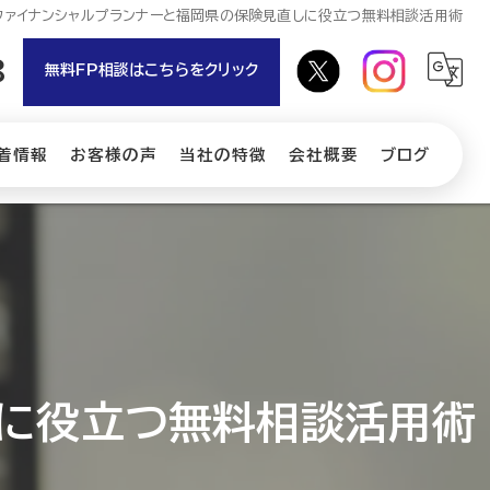
ファイナンシャルプランナーと福岡県の保険見直しに役立つ無料相談活用術
8
無料FP相談はこちらをクリック
着情報
お客様の声
当社の特徴
会社概要
ブログ
相続
コラム
保険
介護
NISA
しに役立つ無料相談活用術
iDeCo