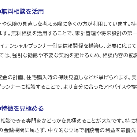
保険チャンネルを活用したFP相談の始め方ガイド
の無料相談を活用
FP相談を利用した家計と保険の見直しポイント
計や保険の見直しを考える際に多くの方が利用しています。
無料FP相談の流れと失敗しないコツを解説
ます。無料相談を活用することで、家計管理や将来設計の第一
賢い保険見直しはファイナンシャルプランナーが鍵
イナンシャルプランナー側は信頼関係を構築し、必要に応じ
信頼できるFP選び方と福岡県のポイント
しては、強引な勧誘や不要な契約を避けるため、相談内容の記
信頼できるファイナンシャルプランナーの選び方とは
FPを探す際にチェックしたい福岡県のポイント
金の計画、住宅購入時の保険見直しなどが挙げられます。実際に
ファイナンシャルプランナー選定で失敗しない方法
プランナーに相談することで、より自分に合ったアドバイスや
口コミで分かるファイナンシャルプランナーの信頼度
女性ファイナンシャルプランナーが選ばれる理由に注目
の特徴を見極める
保険診断に役立つ無料FPサービス徹底解説
て相談できる専門家かどうかを見極めることが大切です。特に
ファイナンシャルプランナー無料サービスの特徴を比較
定の金融機関に属さず、中立的な立場で相談者の利益を最優先
保険チャンネルを通じたFP相談のメリットを解説