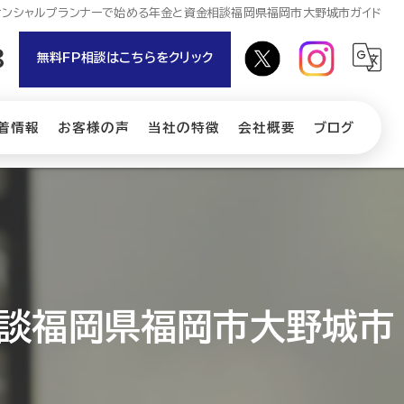
ナンシャルプランナーで始める年金と資金相談福岡県福岡市大野城市ガイド
8
無料FP相談はこちらをクリック
着情報
お客様の声
当社の特徴
会社概要
ブログ
相続
コラム
保険
介護
NISA
相談福岡県福岡市大野城市
iDeCo