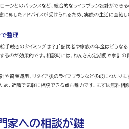
ローンとのバランスなど、総合的なライフプラン設計ができる
相談先選びで重視すべきファイナンシャルプランナーの
態に即したアドバイスが受けられるため、実際の生活に直結し
ファイナンシャルプランナーで理想の相談先を見極める
後悔しないファイナンシャルプランナー選びの基準
ーで整理
受給手続きのタイミングは？」「配偶者や家族の年金はどうな
理するのが効果的です。相談時には、ねんきん定期便や家計の
計や資産運用、リタイア後のライフプランなど多岐にわたりま
ため、近隣で気軽に相談できる点も魅力です。まずは無料相
門家への相談が鍵