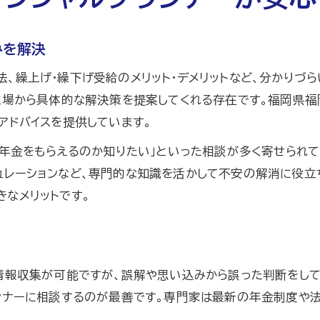
ファイナンシャルプランナーで資金計画を見直そう
専門家に相談する福岡の資金計画ポイント
みを解決
資金計画はファイナンシャルプランナーの活用が有効
、繰上げ・繰下げ受給のメリット・デメリットなど、分かりづ
福岡で資金相談ならファイナンシャルプランナー
立場から具体的な解決策を提案してくれる存在です。福岡県福
将来の資金設計は専門家との相談が重要
アドバイスを提供しています。
無料相談の仕組みや範囲を深掘り解説
ら年金をもらえるのか知りたい」といった相談が多く寄せられて
ファイナンシャルプランナー無料相談の仕組みを解説
ュレーションなど、専門的な知識を活かして不安の解消に役立
無料相談がなぜ可能か仕組みを知ろう
なメリットです。
ファイナンシャルプランナー無料相談の範囲と注意点
無料相談でもファイナンシャルプランナーは安心か
う
ファイナンシャルプランナーの無料相談活用法
情報収集が可能ですが、誤解や思い込みから誤った判断をして
ファイナンシャルプランナー利用時の注意点
ランナーに相談するのが最善です。専門家は最新の年金制度や
ファイナンシャルプランナー相談時の注意ポイント