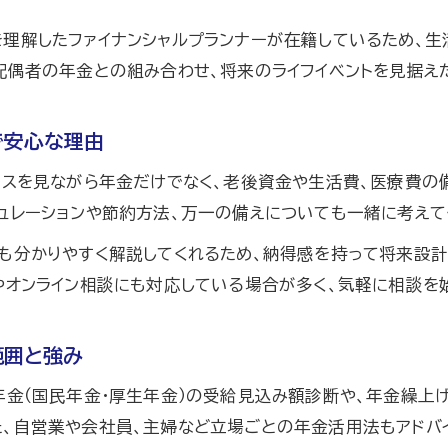
利用前に知るべきファイナンシャルプランナーの注意点
を理解したファイナンシャルプランナーが在籍しているため、
ファイナンシャルプランナー相談で押さえるべき点
配偶者の年金との組み合わせ、将来のライフイベントを見据え
ファイナンシャルプランナー利用時のトラブル回避策
安心して相談するためのファイナンシャルプランナー対
で安心な理由
将来の不安解消へ向けた相談活用法
ンスを見ながら年金だけでなく、老後資金や生活費、医療費の
ファイナンシャルプランナーで将来不安を解消する方法
ュレーションや節約方法、万一の備えについても一緒に考えて
将来設計はファイナンシャルプランナー相談から始めよ
語も分かりやすく解説してくれるため、納得感を持って将来設
ファイナンシャルプランナーで老後の不安を解消
お問い合わせはこちら
お問い合わせはこちら
やオンライン相談にも対応している場合が多く、気軽に相談を
不安な将来に備えるファイナンシャルプランナー活用法
将来の見通しはファイナンシャルプランナーで明確に
範囲と強み
最適な相談先選びの実践ポイントまとめ
年金（国民年金・厚生年金）の受給見込み額診断や、年金繰上
ファイナンシャルプランナー相談先選びのポイント
、自営業や会社員、主婦など立場ごとの年金活用法もアドバ
最適なファイナンシャルプランナーの選び方