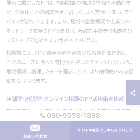
地元に根ざしたFPは、福岡独自の補助金情報や不動産市
況、自治体ごとの制度活用に詳しく、より実情に即したアド
バイスが期待できます。また、地域の金融機関や士業との
ネットワークを持つFPであれば、複雑な手続きや相談もワ
ンストップで進めやすい点がメリットです。
相談前には、FPの得意分野や過去の相談事例を確認し、
自分のニーズに合った専門性を持つかチェックしましょう。
地域情報に精通したFPを選ぶことで、より納得感のある提
案を受けられます。
店舗型・出張型・オンライン相談のFP活用術を比較
福岡県内では、店舗型・出張型・オンライン相談の3つのフ
090-9578-1898
ァイナンシャルプランナー相談スタイルが利用できます。そ
れぞれの特徴と活用術を比較して、自分に合った方法を選
無料FP相談はこちらをクリック
お問い合わせ
びましょう。