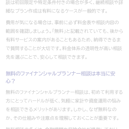
談は初回限定や特定条件付きの場合が多く、継続相談や詳
体験談から学ぶ
細なプラン作成は有料になるケースが一般的です。
安心して長く付き合えるFP相談窓口の特徴
費用が気になる場合は、事前に必ず料金表や相談内容の
とは
範囲を確認しましょう。「無料」と記載されていても、後から
自分に合うファイナンシャルプランナー相談先の
有料サービスの案内があることもあるため、納得できるま
見極め方
で質問することが大切です。料金体系の透明性が高い相談
ファイナンシャルプランナー相談先を比較す
先を選ぶことで、安心して相談できます。
る際の基準
無料のファイナンシャルプランナー相談は本当に安
自分の悩みに合うFP相談を選ぶためのポイ
心？
ント
強い勧誘を避けたい方のためのFP相談先の
無料のファイナンシャルプランナー相談は、初めて利用する
選び方
方にとってハードルが低く、気軽に家計や資産運用の悩み
を相談できるメリットがあります。しかし、なぜ無料なの
何度でも相談できるファイナンシャルプラン
か、その仕組みや注意点を理解しておくことが重要です。
ナーのメリット
家計・保険・資産運用すべて相談できるFPを