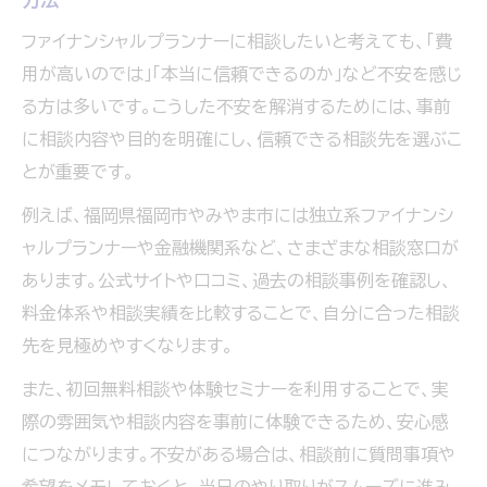
ンナー相談の選び方
ファイナンシャルプランナーに相談したいと考えても、「費
家計や資産運用に役立つ相談活用法
用が高いのでは」「本当に信頼できるのか」など不安を感じ
ファイナンシャルプランナーが提案する家計
る方は多いです。こうした不安を解消するためには、事前
改善のポイント
に相談内容や目的を明確にし、信頼できる相談先を選ぶこ
資産運用の相談で得られる具体的なアドバイ
とが重要です。
スとは
例えば、福岡県福岡市やみやま市には独立系ファイナンシ
家計見直しに強いファイナンシャルプランナ
ャルプランナーや金融機関系など、さまざまな相談窓口が
ー活用事例
あります。公式サイトや口コミ、過去の相談事例を確認し、
住宅ローンや保険見直しで活躍するFP相談
料金体系や相談実績を比較することで、自分に合った相談
の流れ
先を見極めやすくなります。
教育資金・老後資金設計に役立つFP相談の
また、初回無料相談や体験セミナーを利用することで、実
使い方
際の雰囲気や相談内容を事前に体験できるため、安心感
無料と有料ファイナンシャルプランナー相談の違
につながります。不安がある場合は、相談前に質問事項や
いを解説
希望をメモしておくと、当日のやり取りがスムーズに進み