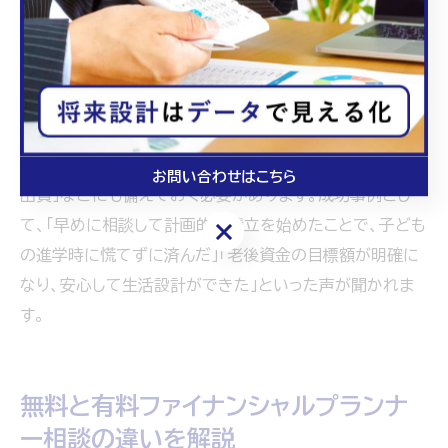
FPは、進学時期や退職時期などライフイベントに合わせ
て、必要資金の目安や積立プランを提案します。具体的に
は「つみたてNISA」や「iDeCo」などの制度活用のアドバ
イスも受けられるため、公的制度と民間サービスを組み合
わせた最適な資金計画が立てられます。
注意点として、資金設計では「インフレリスク」や「予想外の
お問い合わせはこちら
出費」などにも備えておく必要があります。成功事例とし
て、「早めに相談して計画的に積立を始めたことで、子ども
お問い合わせはこちら
の進学時に慌てずに済んだ」「老後資金の目標額が明確に
なり、安心して生活設計ができた」といった声が聞かれま
す。
無料と有料ファイナンシャルプランナ
ー相談の違いを解説