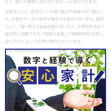
など、個々の事情に合わせたサポートが受けられます。
注意点として、住宅ローンの借り換えや保険の切り替えに
は、手数料や一定の条件が発生する場合があります。事例
として、「借り換えで総返済額が減ったが、手数料を含めて
総合的に判断できた」「保険の見直しで保障内容が充実し、
安心できた」といった声が寄せられています。
教育資金・老後資金設計に役立つFP相談の使い方
教育資金や老後資金の設計では、ファイナンシャルプラン
ナー相談が大きな力を発揮します。特に福岡県福岡市やみ
やま市では、地域の教育費や生活コストを踏まえた具体的
なシミュレーションが可能です。例えば「子ども2人の進学
資金の積立方法」や「老後に必要な生活費の予測」など、将
来に備えた計画づくりをサポートしてもらえます。