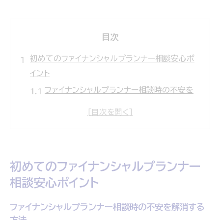
目次
初めてのファイナンシャルプランナー相談安心ポ
イント
ファイナンシャルプランナー相談時の不安を
解消する方法
初回ファイナンシャルプランナー相談の流れ
と安心感の理由
相談費用が気になる方へ理解しておきたい
初めてのファイナンシャルプランナー
FP料金体系
相談安心ポイント
無料のファイナンシャルプランナー相談は本
当に安心？
ファイナンシャルプランナー相談時の不安を解消する
福岡周辺で安心できるファイナンシャルプラ
方法