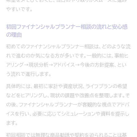
ファイナンシャルプランナー相談の無料と有
やすいです。
料サービス比較
初回ファイナンシャルプランナー相談の流れと安心感
無料のファイナンシャルプランナー相談が実
の理由
現する仕組み
初めてのファイナンシャルプランナー相談は、どのような流
有料FP相談がもたらすメリットと注意点とは
れで進むのか気になる方が多いです。一般的には、事前ヒ
無料相談を選ぶ際のファイナンシャルプラン
アリング→現状分析→アドバイス→今後の方針提案、とい
ナーの見極め方
う流れで進行します。
ファイナンシャルプランナー相談の中立性と
料金の関係
具体的には、最初に家計や資産状況、ライフプランの希望
などをヒアリングし、現状の課題や改善点を整理します。そ
相談窓口選びで押さえるべき注意点とは
の後、ファイナンシャルプランナーが客観的な視点でアドバ
ファイナンシャルプランナー相談窓口の選び
イスを行い、必要に応じてシミュレーションや資料を提示し
方と比較視点
ます。
訪問型やオンライン型FP相談の特徴と使い
初回相談では無理な商品勧誘や契約を迫られることは基
分け